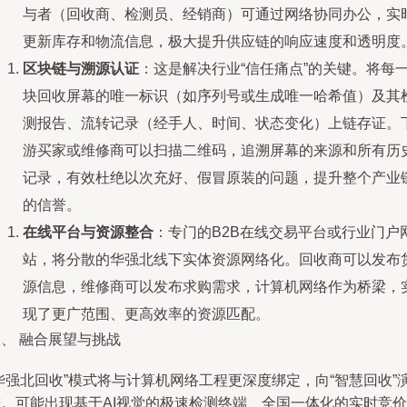
与者（回收商、检测员、经销商）可通过网络协同办公，实
更新库存和物流信息，极大提升供应链的响应速度和透明度
区块链与溯源认证
：这是解决行业“信任痛点”的关键。将每
块回收屏幕的唯一标识（如序列号或生成唯一哈希值）及其
测报告、流转记录（经手人、时间、状态变化）上链存证。
游买家或维修商可以扫描二维码，追溯屏幕的来源和所有历
记录，有效杜绝以次充好、假冒原装的问题，提升整个产业
的信誉。
在线平台与资源整合
：专门的B2B在线交易平台或行业门户
站，将分散的华强北线下实体资源网络化。回收商可以发布
源信息，维修商可以发布求购需求，计算机网络作为桥梁，
现了更广范围、更高效率的资源匹配。
、 融合展望与挑战
华强北回收”模式将与计算机网络工程更深度绑定，向“智慧回收”
进。可能出现基于AI视觉的极速检测终端、全国一体化的实时竞价